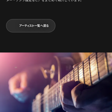
ター・アンプ設定など）をまとめて紹介しています。
アーティスト一覧へ戻る
今すぐ
無料ダウンロード
file_download
Download for iOS