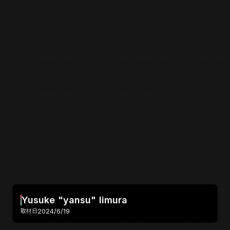
Yusuke "yansu" limura
2024/6/19
取材日