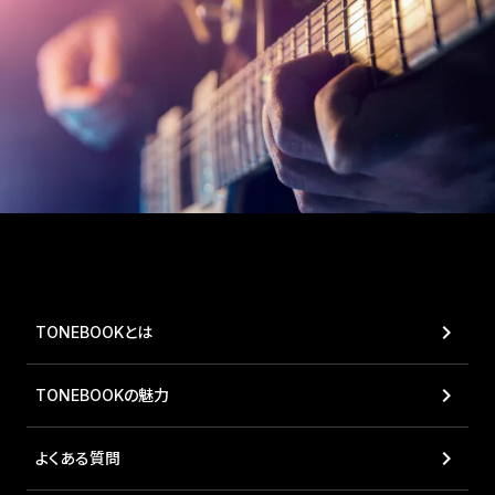
今すぐ
無料ダウンロード
file_download
Download for iOS
keyboard_arrow_right
TONEBOOKとは
keyboard_arrow_right
TONEBOOKの魅力
keyboard_arrow_right
よくある質問