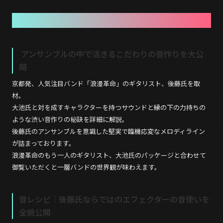
浪漫革命 後藤潤一の音作りを徹底解剖
アンサンブルの中で活きるこだわりの音作りを大公
開
京都発、人気注目バンド「浪漫革命」のギタリスト、後藤氏を取
材。
大池氏と対を成すキャラクターを持つサウンドと縁の下の力持ちの
ような渋い音作りの秘訣を詳細に解説。
後藤氏のアンサンブルを意識した堅実で臨機応変なメロディライン
が詰まっております。
浪漫革命のもう一人のギタリスト、大池氏のパッケージと合わせて
御覧いただくと一層バンドの世界観が味わえます。
音レシピ｜後藤氏ならではのエフェクターの音使いを
全貌公開