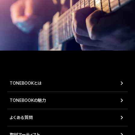
file_download
Download for iOS
keyboard_arrow_right
TONEBOOKとは
keyboard_arrow_right
TONEBOOKの魅力
keyboard_arrow_right
よくある質問
keyboard_arrow_right
取材アーティスト